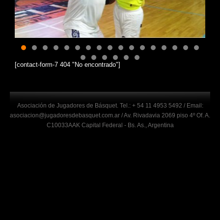
[contact-form-7 404 "No encontrado"]
Asociación de Jugadores de Básquet. Tel.: + 54 11 4953 5492 / Email:
asociacion@jugadoresdebasquet.com.ar / Av. Rivadavia 2069 piso 4º Of. A.
C10033AAK Capital Federal - Bs. As., Argentina