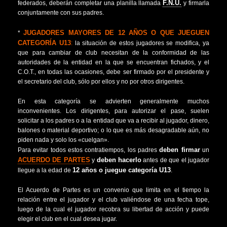
F.N.U.
federados, deberán completar una planilla llamada
y firmarla
conjuntamente con sus padres.
JUGADORES MAYORES DE 12 AÑOS O QUE JUEGUEN
*
CATEGORÍA U13
:
la situación de estos jugadores se modifica, ya
que para cambiar de club necesitan de la conformidad de las
autoridades de la entidad en la que se encuentran fichados, y el
C.O.T., en todas las ocasiones, debe ser firmado por el presidente y
el secretario del club, sólo por ellos y no por otros dirigentes.
En esta categoría se advierten generalmente muchos
inconvenientes. Los dirigentes, para autorizar el pase, suelen
solicitar a los padres o a la entidad que va a recibir al jugador, dinero,
balones o material deportivo; o lo que es más desagradable aún, no
piden nada y solo los «cuelgan».
deben firmar
Para evitar todos estos contratiempos, los padres
un
ACUERDO DE PARTES
deben hacerlo
y
antes de que el jugador
12 años o juegue categoría U13
llegue a la edad de
.
El Acuerdo de Partes es un convenio que limita en el tiempo la
relación entre el jugador y el club valiéndose de una fecha tope,
luego de la cual el jugador recobra su libertad de acción y puede
elegir el club en el cual desea jugar.