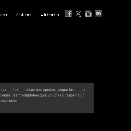
ias
fotos
videos
emque laudantium, totam rem aperiam, eaque ipsa quae
emo enim ipsam voluptatem quia voluptas sit aspernatur
sequi nesciunt.