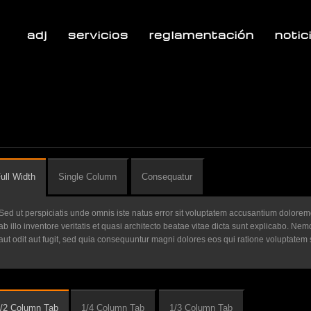
adj
servicios
reglamentación
notic
ull Width
Single Column
Consequatur
Sed ut perspiciatis unde omnis iste natus error sit voluptatem accusantium dolor
ab illo inventore veritatis et quasi architecto beatae vitae dicta sunt explicabo. N
aut odit aut fugit, sed quia consequuntur magni dolores eos qui ratione voluptatem 
/2 Column Tab
1/4 Column Tab
1/3 Column Tab