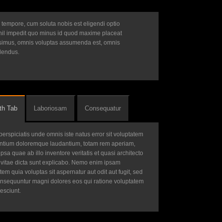
 tempore, cum soluta nobis est eligendi optio
il impedit quo minus id quod maxime placeat
simus, omnis voluptas assumenda est, omnis
llendus.
th Tab
Laboriosam
Consequatur
perspiciatis unde omnis iste natus error sit voluptatem
ntium doloremque laudantium, totam rem aperiam,
psa quae ab illo inventore veritatis et quasi architecto
vitae dicta sunt explicabo. Nemo enim ipsam
tem quia voluptas sit aspernatur aut odit aut fugit, sed
onsequuntur magni dolores eos qui ratione voluptatem
esciunt.