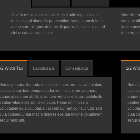
At vero eos et accusamus et iusto odio dignissimos
Nam libero
ducimus qui blanditiis praesentium voluptatum deleniti
cumque nih
atque corrupti quos dolores et quas molestias excepturi
facere pos
sint occaecati cupiditate.
dolor repe
/2 Width Tab
Laboriosam
Consequatur
1/2 Wid
Sed ut perspiciatis unde omnis iste natus error sit voluptatem
Sed ut 
accusantium doloremque laudantium, totam rem aperiam,
accusa
eaque ipsa quae ab illo inventore veritatis et quasi architecto
eaque i
beatae vitae dicta sunt explicabo. Nemo enim ipsam
beatae 
voluptatem quia voluptas sit aspernatur aut odit aut fugit, sed
volupta
quia consequuntur magni dolores eos qui ratione voluptatem
quia c
sequi nesciunt.
sequi n