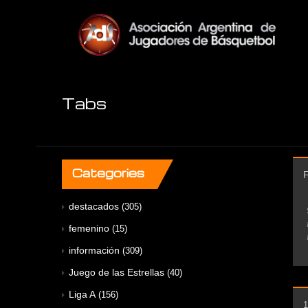
Tabs
Categories
F
destacados
(305)
femenino
(15)
información
(309)
Juego de las Estrellas
(40)
Liga A
(156)
1