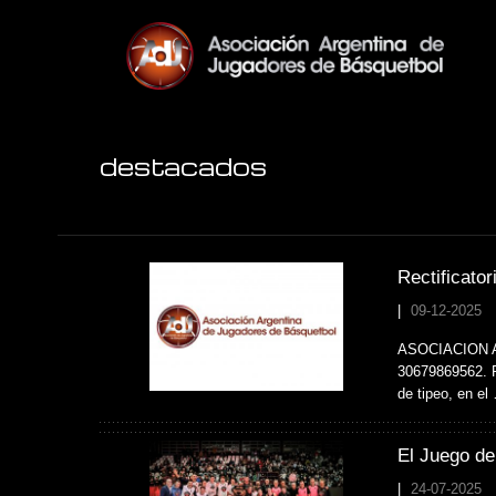
destacados
Rectificato
|
09-12-2025
ASOCIACION 
30679869562. Re
de tipeo, en el
El Juego de 
|
24-07-2025