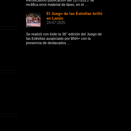
largo de la vida
Rectificatorio publicación del 11/7/2025: se
rectifica error material de tipeo, en el …
Co
El Juego de las Estrellas brilló
Ext
11-
en Lanús
24-07-2025
CONVOCATORIA
JUGADORES D
Se realizó con éxito la 36° edición del Juego de
las Estrellas auspiciado por BNA+ con la
presencia de destacados …
Convócase a l
Extraordinaria e