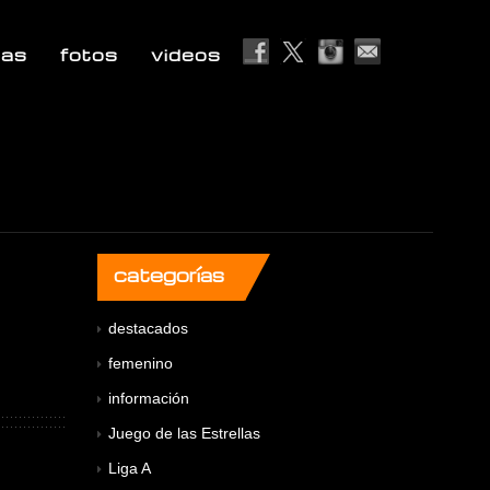
ias
fotos
videos
categorías
destacados
femenino
información
Juego de las Estrellas
Liga A