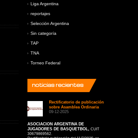
Liga Argentina
reportajes
Selección Argentina
Sin categoría
TAP
TNA
Torneo Federal
noticias
recientes
Rectificatorio de publicación
A 
sobre Asamblea Ordinaria
co
09-12-2025
+8
12
ASOCIACION ARGENTINA DE
JUGADORES DE BASQUETBOL,
La pasión de
CUIT
momentos, histor
30679869562.