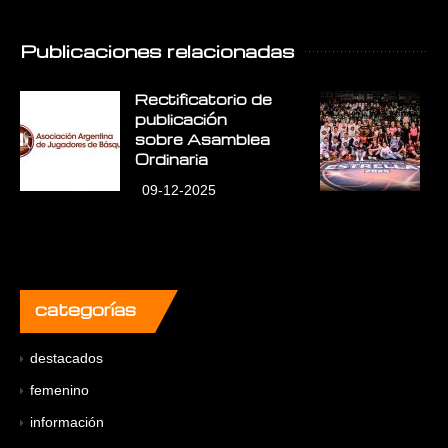
Publicaciones relacionadas
Rectificatorio de
E
publicación
E
sobre Asamblea
L
Ordinaria
09-12-2025
categorías
destacados
femenino
información