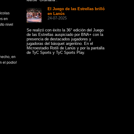
Mundial FIMBA
disputó en Suiz
El Juego de las Estrellas brilló
icolas
en Lanús
Co
24-07-2025
Ext
es en
11-
to nivel
Se realizó con éxito la 36° edición del Juego
de las Estrellas auspiciado por BNA+ con la
Convócase a lo
presencia de destacados jugadores y
Extraordinaria e
jugadoras del básquet argentino. En el
10:00 hs., en p
Microestadio Rotili de Lanús y por la pantalla
10:30 hs. en s
de TyC Sports y TyC Sports Play.
Hotel Howard J
 hecho, en
n el podio!