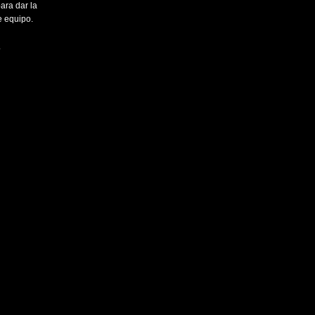
ara dar la
e equipo.
.