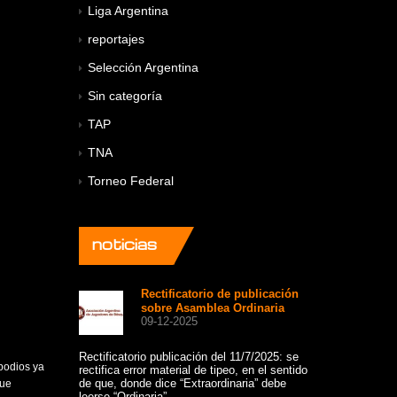
Liga Argentina
reportajes
Selección Argentina
Sin categoría
TAP
TNA
Torneo Federal
noticias
Rectificatorio de publicación
A 
sobre Asamblea Ordinaria
co
09-12-2025
+8
12
Rectificatorio publicación del 11/7/2025: se
podios ya
rectifica error material de tipeo, en el sentido
Un hermoso gru
de que, donde dice “Extraordinaria” debe
viajaron a comp
que
leerse “Ordinaria”.