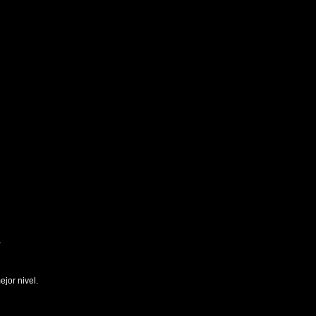
,
jor nivel.