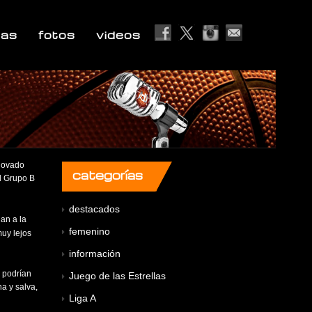
ias
fotos
videos
enovado
categorías
el Grupo B
destacados
an a la
femenino
muy lejos
información
s podrían
Juego de las Estrellas
na y salva,
Liga A