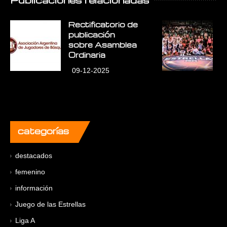
Rectificatorio de
E
publicación
E
sobre Asamblea
L
Ordinaria
09-12-2025
categorías
destacados
femenino
información
Juego de las Estrellas
Liga A