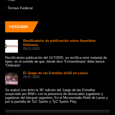
Torneo Federal
noticias
Rectificatorio de publicación sobre Asamblea
Ordinaria
09-12-2025
Rectificatorio publicación del 11/7/2025: se rectifica error material de
Un 
tipeo, en el sentido de que, donde dice “Extraordinaria” debe leerse
cat
“Ordinaria”.
Sui
El Juego de las Estrellas brilló en Lanús
24-07-2025
Se realizó con éxito la 36° edición del Juego de las Estrellas
Con
auspiciado por BNA+ con la presencia de destacados jugadores y
de 
jugadoras del básquet argentino. En el Microestadio Rotili de Lanús y
10:
por la pantalla de TyC Sports y TyC Sports Play.
Bue