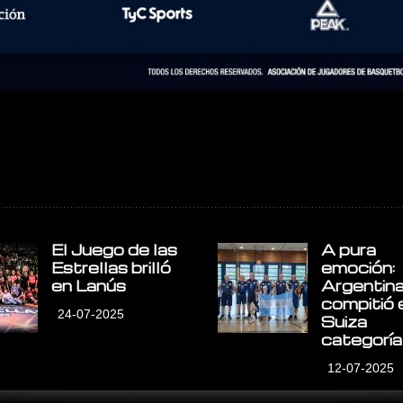
El Juego de las
A pura
Estrellas brilló
emoción:
en Lanús
Argentin
compitió 
24-07-2025
Suiza
categorí
12-07-2025