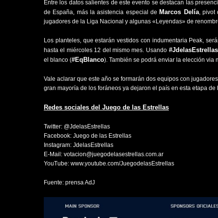
Entre los datos salientes de este evento se destacan las presen
Marcos Delía
de España, más la asistencia especial de
, pivot
jugadores de la Liga Nacional y algunas «Leyendas» de renombre
Los planteles, que estarán vestidos con indumentaria Peak, serán
#JdelasEstrella
hasta el miércoles 12 del mismo mes. Usando
#EqBlanco
el blanco (
). También se podrá enviar la elección via 
Vale aclarar que este año se formarán dos equipos con jugadores 
gran mayoría de los foráneos ya dejaron el país en esta etapa de
Redes sociales del Juego de las Estrellas
Twitter: @JdelasEstrellas
Facebook:
Juego
de las Estrella
s
Instagram: JdelasEstrellas
E-Mail: votacion@juegodelasestrellas.com.ar
YouTube: www.youtube.com/JuegodelasEstrellas
Fuente: prensa AdJ