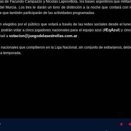
cias de Facundo Campazzo y Nicolás Laprovittola, los bases argentinos que milita
 del Murcia. Los tres le darán un tono de distinción a la noche que contará con 
 que también participarán de las actividades programadas.
 elegidos por el público que votará a través de las redes sociales desde el lunes
s
#EqAzul
podrán votar a cinco jugadores nacionales para el equipo azul (
) y cin
votacion@juegodelasestrellas.com.ar
mail a
.
nacionales que compitieron en la Liga Nacional, sin conjunto de extranjeros, debi
 la temporada.