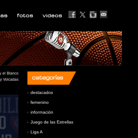
ias
fotos
videos
y el Blanco
categorías
 y Volcadas
destacados
femenino
información
Juego de las Estrellas
Liga A