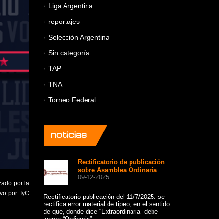
Liga Argentina
reportajes
Selección Argentina
Sin categoría
TAP
TNA
Torneo Federal
noticias
Rectificatorio de publicación
A 
sobre Asamblea Ordinaria
co
09-12-2025
+8
zado por la
12
ivo por TyC
Rectificatorio publicación del 11/7/2025: se
rectifica error material de tipeo, en el sentido
Un hermoso gru
de que, donde dice “Extraordinaria” debe
viajaron a comp
leerse “Ordinaria”.