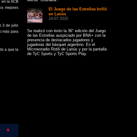
Mundial FIMBA
n en la ACB
disputó en Suiz
los mejores
El Juego de las Estrellas brilló
en Lanús
Co
24-07-2025
Ext
11-
 3 de julio
Se realizó con éxito la 36° edición del Juego
co más para
de las Estrellas auspiciado por BNA+ con la
Convócase a lo
presencia de destacados jugadores y
Extraordinaria e
jugadoras del básquet argentino. En el
10:00 hs., en p
Microestadio Rotili de Lanús y por la pantalla
10:30 hs. en s
do a que la
de TyC Sports y TyC Sports Play.
Hotel Howard J