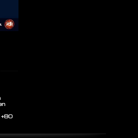
Convocatoria
a Asamblea
a
Extraordinaria
en
11-07-2025
a +80