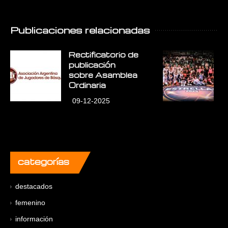
Publicaciones relacionadas
Rectificatorio de
E
publicación
E
sobre Asamblea
L
Ordinaria
09-12-2025
categorías
destacados
femenino
información