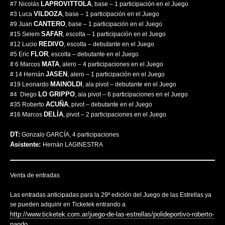
LAPROVITTOLA
#7 Nicolás
, base – 1 participación en el Juego
VILDOZA
#3 Luca
, base – 1 participación en el Juego
CANTERO
#9 Juan
, base – 1 participación en el Juego
SAFAR
#15 Selem
, escolta – 1 participación en el Juego
REDIVO
#12 Lucio
, escolta – debutante en el Juego
FLOR
#5 Eric
, escolta – debutante en el Juego
MATA
# 6 Marcos
, alero – 4 participaciones en el Juego
JASEN
# 14 Hernán
, alero – 1 participación en el Juego
MAINOLDI
#19 Leonardo
, ala pivot – debutante en el Juego
LO GRIPPO
#4 Diego
, ala pivot – 6 participaciones en el Juego
ACUÑA
#35 Roberto
, pivot – debutante en el Juego
DELÍA
#16 Marcos
, pivot – 2 participaciones en el Juego
DT:
Gonzalo GARCÍA, 4 participaciones
Asistente:
Hernán LAGINESTRA
Venta de entradas
Las entradas anticipadas para la 29º edición del Juego de las Estrellas ya
se pueden adquirir en Ticketek entrando a
http://www.ticketek.com.ar/juego-de-las-estrellas/polideportivo-roberto-
pando