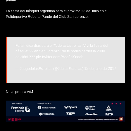
La fiesta del básquet argentino será el próximo 23 de Julio en el
Polideportivo Roberto Pando del Club San Lorenzo.
#JdelasEstrellas
Faltan diez días para el
! Viví la fiesta del
básquet ?? en San Lorenzo! No te podés perder la 2⃣9⃣
pic.twitter.com/Aag2hYnqcb
edición! ???
13 de julio de 2017
— JuegodelasEstrellas (@JdelasEstrellas)
Nota: prensa AdJ