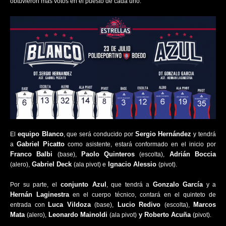
obtuvieron más votos en el puesto de cada uno.
equipo Blanco
Sergio Hernández
El
, que será conducido por
y tendrá
Gabriel Picatto
a
como asistente, estará conformado en el inicio por
Franco Balbi
Paolo Quinteros
Adrián Boccia
(base),
(escolta),
Gabriel Deck
Ignacio Alessio
(alero),
(ala pivot) e
(pivot).
conjunto Azul
Gonzalo García
Por su parte, el
, que tendrá a
y a
Hernán Laginestra
en el cuerpo técnico, contará en el quinteto de
Luca Vildoza
Lucio Redivo
Marcos
entrada con
(base),
(escolta),
Mata
Leonardo Mainoldi
y Roberto Acuña
(alero),
(ala pivot)
(pivot).