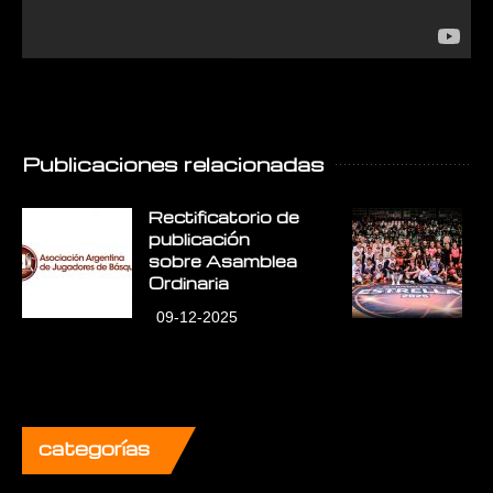
Publicaciones relacionadas
Rectificatorio de
E
publicación
E
sobre Asamblea
L
Ordinaria
09-12-2025
categorías