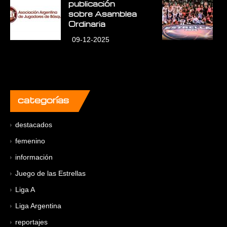
publicación
E
sobre Asamblea
L
Ordinaria
09-12-2025
categorías
destacados
femenino
información
Juego de las Estrellas
Liga A
Liga Argentina
reportajes