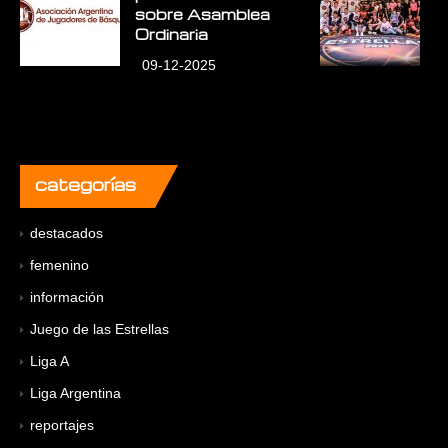
sobre Asamblea
L
Ordinaria
09-12-2025
categorías
destacados
femenino
información
Juego de las Estrellas
Liga A
Liga Argentina
reportajes