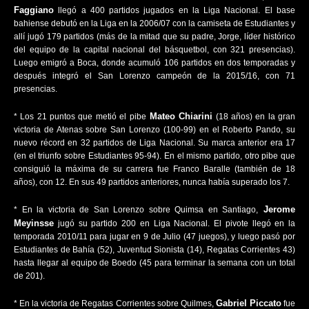
Faggiano
llegó a 400 partidos jugados en la Liga Nacional. El base
bahiense debutó en la Liga en la 2006/07 con la camiseta de Estudiantes y
allí jugó 179 partidos (más de la mitad que su padre, Jorge, líder histórico
del equipo de la capital nacional del básquetbol, con 321 presencias).
Luego emigró a Boca, donde acumuló 106 partidos en dos temporadas y
después integró el San Lorenzo campeón de la 2015/16, con 71
presencias.
Mateo Chiarini
* Los 21 puntos que metió el pibe
(18 años) en la gran
victoria de Atenas sobre San Lorenzo (100-99) en el Roberto Pando, su
nuevo récord en 32 partidos de Liga Nacional. Su marca anterior era 17
(en el triunfo sobre Estudiantes 95-94). En el mismo partido, otro pibe que
consiguió la máxima de su carrera fue Franco Baralle (también de 18
años), con 12. En sus 49 partidos anteriores, nunca había superado los 7.
Jerome
* En la victoria de San Lorenzo sobre Quimsa en Santiago,
Meyinsse
jugó su partido 200 en Liga Nacional. El pivote llegó en la
temporada 2010/11 para jugar en 9 de Julio (47 juegos), y luego pasó por
Estudiantes de Bahía (52), Juventud Sionista (14), Regatas Corrientes 43)
hasta llegar al equipo de Boedo (45 para terminar la semana con un total
de 201).
Gabriel Piccato
* En la victoria de Regatas Corrientes sobre Quilmes,
fue