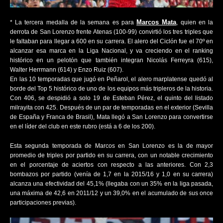
Marcos Mata
* La tercera medalla de la semana es para
, quien en la
derrota de San Lorenzo frente Atenas (100-99) convirtió los tres triples que
le faltaban para llegar a 600 en su carrera. El alero del Ciclón fue el 70º en
alcanzar esa marca en la Liga Nacional, y va creciendo en el ranking
histórico en un pelotón que también integran Nicolás Ferreyra (615),
Walter Herrmann (614) y Enzo Ruiz (607).
En las 10 temporadas que jugó en Peñarol, el alero marplatense quedó al
borde del Top 5 histórico de uno de los equipos más tripleros de la historia.
Con 406, se despidió a solo 19 de Esteban Pérez, el quinto del listado
milrayita con 425. Después de un par de temporadas en el exterior (Sevilla
de España y Franca de Brasil), Mata llegó a San Lorenzo para convertirse
en el líder del club en este rubro (está a 6 de los 200).
Esta segunda temporada de Marcos en San Lorenzo es la de mayor
promedio de triples por partido en su carrera, con un notable crecimiento
en el porcentaje de aciertos con respecto a las anteriores. Con 2,3
bombazos por partido (venía de 1,7 en la 2015/16 y 1,0 en su carrera)
alcanza una efectividad del 45,1% (llegaba con un 35% en la liga pasada,
una máxima de 42,6 en 2011/12 y un 39,0% en el acumulado de sus once
participaciones previas).