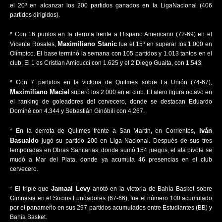
el 20º en alcanzar los 200 partidos ganados en la LigaNacional (406
partidos dirigidos).
* Con 16 puntos en la derrota frente a Hispano Americano (72-69) en el
Maximiliano Stanic
Vicente Rosales,
fue el 15º en superar los 1.000 en
Olímpico. El base terminó la semana con 105 partidos y 1.013 tantos en el
club. El 1 es Cristian Amicucci con 1.625 y el 2 Diego Guaita, con 1.543.
* Con 7 partidos en la victoria de Quilmes sobre La Unión (74-67),
Maximiliano Maciel
superó los 2.000 en el club. El alero figura octavo en
el ranking de goleadores del cervecero, donde se destacan Eduardo
Dominé con 4.344 y Sebastián Ginóbili con 4.267.
Iván
* En la derrota de Quilmes frente a San Martín, en Corrientes,
Basualdo
jugó su partido 200 en Liga Nacional. Después de sus tres
temporadas en Obras Sanitarias, donde sumó 154 juegos, el ala pivote se
mudó a Mar del Plata, donde ya acumula 46 presencias en el club
cervecero.
Jamaal Levy
* El triple que
anotó en la victoria de Bahía Basket sobre
Gimnasia en el Socios Fundadores (67-66), fue el número 100 acumulado
por el panameño en sus 297 partidos acumulados entre Estudiantes (BB) y
Bahía Basket.