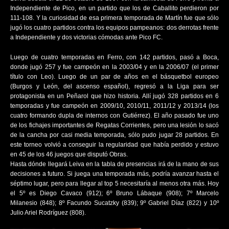
Independiente de Pico, en un partido que los de Caballito perdieron por
111-108. Y la curiosidad de esa primera temporada de Martín fue que sólo
jugó los cuatro partidos contra los equipos pampeanos: dos derrotas frente
a Independiente y dos victorias cómodas ante Pico FC.
Luego de cuatro temporadas en Ferro, con 142 partidos, pasó a Boca,
donde jugó 257 y fue campeón en la 2003/04 y en la 2006/07 (el primer
título con Leo). Luego de un par de años en el básquetbol europeo
(Burgos y León, del ascenso español), regresó a la Liga para ser
protagonista en un Peñarol que hizo historia. Allí jugó 328 partidos en 6
temporadas y fue campeón en 2009/10, 2010/11, 2011/12 y 2013/14 (los
cuatro formando dupla de internos con Gutiérrez). El año pasado fue uno
de los fichajes importantes de Regatas Corrientes, pero una lesión lo sacó
de la cancha por casi media temporada, sólo pudo jugar 28 partidos. En
este torneo volvió a conseguir la regularidad que había perdido y estuvo
en 45 de los 46 juegos que disputó Obras.
Hasta dónde llegará Leiva en la tabla de presencias irá de la mano de sus
decisiones a futuro. Si juega una temporada más, podría avanzar hasta el
séptimo lugar, pero para llegar al top 5 necesitaría al menos otra más. Hoy
el 5º es Diego Cavaco (912); 6º Bruno Lábaque (908); 7º Marcelo
Milanesio (848); 8º Facundo Sucatzky (839); 9º Gabriel Díaz (822) y 10º
Julio Ariel Rodríguez (808).