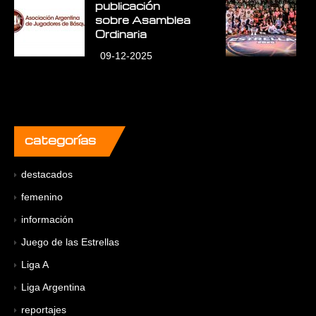
publicación
E
sobre Asamblea
L
Ordinaria
09-12-2025
categorías
destacados
femenino
información
Juego de las Estrellas
Liga A
Liga Argentina
reportajes