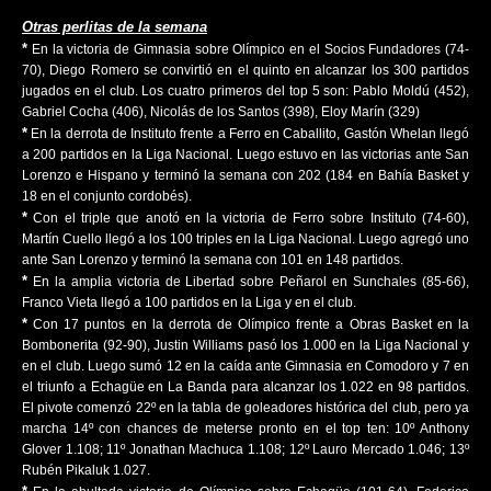
Otras perlitas de la semana
*
En la victoria de Gimnasia sobre Olímpico en el Socios Fundadores (74-
70), Diego Romero se convirtió en el quinto en alcanzar los 300 partidos
jugados en el club. Los cuatro primeros del top 5 son: Pablo Moldú (452),
Gabriel Cocha (406), Nicolás de los Santos (398), Eloy Marín (329)
*
En la derrota de Instituto frente a Ferro en Caballito, Gastón Whelan llegó
a 200 partidos en la Liga Nacional. Luego estuvo en las victorias ante San
Lorenzo e Hispano y terminó la semana con 202 (184 en Bahía Basket y
18 en el conjunto cordobés).
*
Con el triple que anotó en la victoria de Ferro sobre Instituto (74-60),
Martín Cuello llegó a los 100 triples en la Liga Nacional. Luego agregó uno
ante San Lorenzo y terminó la semana con 101 en 148 partidos.
*
En la amplia victoria de Libertad sobre Peñarol en Sunchales (85-66),
Franco Vieta llegó a 100 partidos en la Liga y en el club.
*
Con 17 puntos en la derrota de Olímpico frente a Obras Basket en la
Bombonerita (92-90), Justin Williams pasó los 1.000 en la Liga Nacional y
en el club. Luego sumó 12 en la caída ante Gimnasia en Comodoro y 7 en
el triunfo a Echagüe en La Banda para alcanzar los 1.022 en 98 partidos.
El pivote comenzó 22º en la tabla de goleadores histórica del club, pero ya
marcha 14º con chances de meterse pronto en el top ten: 10º Anthony
Glover 1.108; 11º Jonathan Machuca 1.108; 12º Lauro Mercado 1.046; 13º
Rubén Pikaluk 1.027.