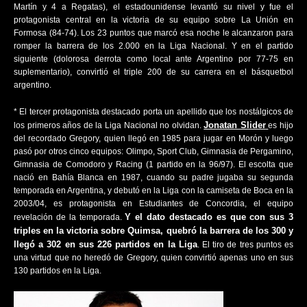
Martín y 4 a Regatas), el estadounidense levantó su nivel y fue el
protagonista central en la victoria de su equipo sobre La Unión en
Formosa (84-74). Los 23 puntos que marcó esa noche le alcanzaron para
romper la barrera de los 2.000 en la Liga Nacional. Y en el partido
siguiente (dolorosa derrota como local ante Argentino por 77-75 en
suplementario), convirtió el triple 200 de su carrera en el básquetbol
argentino.
* El tercer protagonista destacado porta un apellido que los nostálgicos de
Jonatan Slider
los primeros años de la Liga Nacional no olvidan.
es hijo
del recordado Gregory, quien llegó en 1985 para jugar en Morón y luego
pasó por otros cinco equipos: Olimpo, Sport Club, Gimnasia de Pergamino,
Gimnasia de Comodoro y Racing (1 partido en la 96/97). El escolta que
nació en Bahía Blanca en 1987, cuando su padre jugaba su segunda
temporada en Argentina, y debutó en la Liga con la camiseta de Boca en la
2003/04, es protagonista en Estudiantes de Concordia, el equipo
Y el dato destacado es que con sus 3
revelación de la temporada.
triples en la victoria sobre Quimsa, quebró la barrera de los 300 y
llegó a 302 en sus 226 partidos en la Liga
. El tiro de tres puntos es
una virtud que no heredó de Gregory, quien convirtió apenas uno en sus
130 partidos en la Liga.