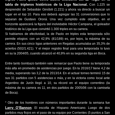
tabla de tripleros históricos de la Liga Nacional.
Con 1.225 se
desprendió de Sebastián Ginóbili (1.221) y ahora va directo a buscar un
lugar en el top 10. Para eso deberá agregar las 31 conversiones que lo
separan de Gustavo Oroná. Una vez cumplido este objetivo, en el
horizonte aparecerá la figura del inolvidable Héctor Campana, el goleador
histórico de la Liga que convirtió 1.300 triples en su carrera.
Si hablamos de efectividad, la de Paolo en triples esta temporada sólo
permite elogios: con un 42,9% (81/189) es, por lejos, la máxima de su
carrera. En sus cinco ligas anteriores en Regatas acumulaba un 35,3% de
aciertos (502/1.421). Y el mejor registro final para una temporada lo tuvo
en su la 2004/05, cuando alcanzó el 40,9% en su segunda liga en Boca.
Entre tanto bombazo también vale remarcar que Paolo tiene su temporada
más alta en promedio de asistencias por juego. En la 2016/17 tiene 4,2 de
media, superando las 3,2 de la 2013/14. En el actual torneo terminó 15 de
sus 31 partidos con 5 asistencias o más, y en la victoria como local ante
Argentino de Junín llegó a 10, su récord en el equipo correntino (la
máxima de su carrera es 11, en dos partidos de 2005/06 con la camiseta
de Boca).
* Otro de los hombres con números importantes durante la semana fue
Larry O’Bannon
. El escolta de Hispano Americano. Luego de dos
partidos muy flojos en el paso de su equipo por Corrientes (5 puntos a San