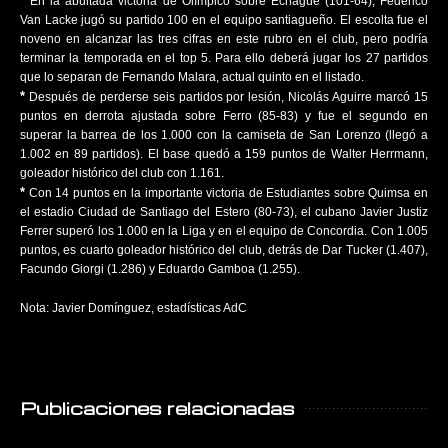
*
En la abultada victoria de Olímpico sobre Echagüe (101-64), Federico
Van Lacke jugó su partido 100 en el equipo santiagueño. El escolta fue el
noveno en alcanzar las tres cifras en este rubro en el club, pero podría
terminar la temporada en el top 5. Para ello deberá jugar los 27 partidos
que lo separan de Fernando Malara, actual quinto en el listado.
*
Después de perderse seis partidos por lesión, Nicolás Aguirre marcó 15
puntos en derrota ajustada sobre Ferro (85-83) y fue el segundo en
superar la barrea de los 1.000 con la camiseta de San Lorenzo (llegó a
1.002 en 89 partidos). El base quedó a 159 puntos de Walter Herrmann,
goleador histórico del club con 1.161.
*
Con 14 puntos en la importante victoria de Estudiantes sobre Quimsa en
el estadio Ciudad de Santiago del Estero (80-73), el cubano Javier Justiz
Ferrer superó los 1.000 en la Liga y en el equipo de Concordia. Con 1.005
puntos, es cuarto goleador histórico del club, detrás de Dar Tucker (1.407),
Facundo Giorgi (1.286) y Eduardo Gamboa (1.255).
Nota: Javier Domínguez, estadísticas AdC
Publicaciones relacionadas