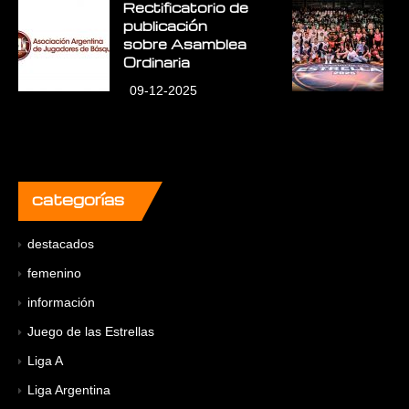
Rectificatorio de
E
publicación
E
sobre Asamblea
L
Ordinaria
09-12-2025
categorías
destacados
femenino
información
Juego de las Estrellas
Liga A
Liga Argentina