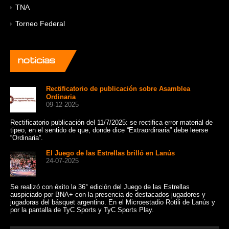
TNA
Torneo Federal
noticias
Rectificatorio de publicación sobre Asamblea
Ordinaria
09-12-2025
Rectificatorio publicación del 11/7/2025: se rectifica error material de
Un 
tipeo, en el sentido de que, donde dice “Extraordinaria” debe leerse
cat
“Ordinaria”.
Sui
El Juego de las Estrellas brilló en Lanús
24-07-2025
Se realizó con éxito la 36° edición del Juego de las Estrellas
Con
auspiciado por BNA+ con la presencia de destacados jugadores y
de 
jugadoras del básquet argentino. En el Microestadio Rotili de Lanús y
10:
por la pantalla de TyC Sports y TyC Sports Play.
Bue