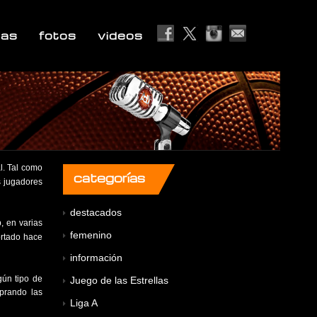
ias
fotos
videos
l. Tal como
categorías
s jugadores
destacados
, en varias
femenino
ortado hace
información
gún tipo de
Juego de las Estrellas
mprando las
Liga A