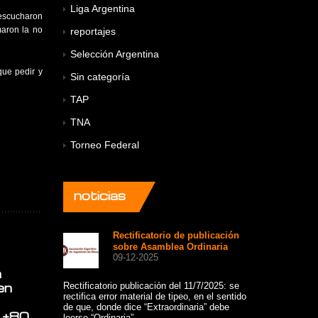
Liga Argentina
 escucharon
maron la no
reportajes
Selección Argentina
que pedir y
Sin categoría
TAP
TNA
Torneo Federal
noticias
Rectificatorio de publicación
A 
Convocatoria
sobre Asamblea Ordinaria
co
09-12-2025
a Asamblea
+8
12
a
Extraordinaria
en
Rectificatorio publicación del 11/7/2025: se
11-07-2025
rectifica error material de tipeo, en el sentido
Un hermoso gru
de que, donde dice “Extraordinaria” debe
viajaron a comp
a +80
leerse “Ordinaria”.