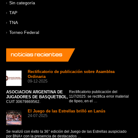
Sin categoría
TAP
TNA
Torneo Federal
noticias
recientes
Rectificatorio de publicación sobre Asamblea
Ordinaria
09-12-2025
ASOCIACION ARGENTINA DE
Rectificatorio publicación del
La 
11/7/2025: se rectifica error material
JUGADORES DE BASQUETBOL,
fru
de tipeo, en el …
CUIT 30679869562.
El Juego de las Estrellas brilló en Lanús
24-07-2025
CO
AS
Se realizó con éxito la 36° edición del Juego de las Estrellas auspiciado
A
por BNA+ con la presencia de destacados …