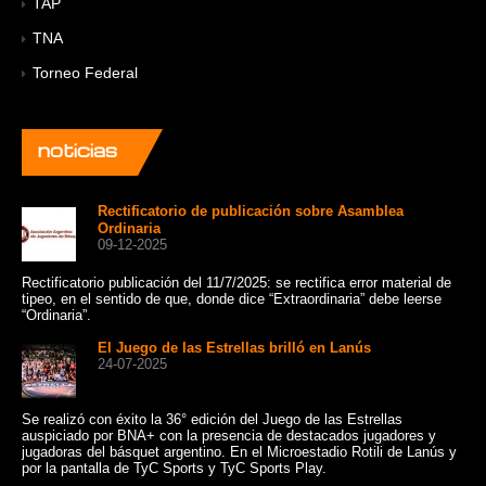
TAP
TNA
Torneo Federal
noticias
Rectificatorio de publicación sobre Asamblea
Ordinaria
09-12-2025
Rectificatorio publicación del 11/7/2025: se rectifica error material de
Un 
tipeo, en el sentido de que, donde dice “Extraordinaria” debe leerse
cat
“Ordinaria”.
Sui
El Juego de las Estrellas brilló en Lanús
24-07-2025
Se realizó con éxito la 36° edición del Juego de las Estrellas
Con
auspiciado por BNA+ con la presencia de destacados jugadores y
de 
jugadoras del básquet argentino. En el Microestadio Rotili de Lanús y
10:
por la pantalla de TyC Sports y TyC Sports Play.
Bue