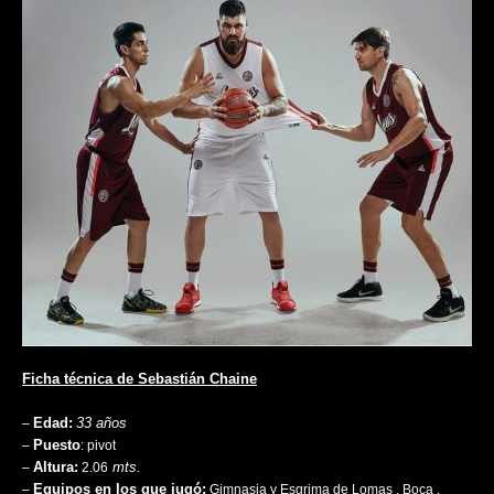
Ficha técnica de Sebastián Chaine
Edad:
33 años
–
Puesto
–
: pivot
Altura:
mts.
–
2.06
Equipos en los que jugó:
–
Gimnasia y Esgrima de Lomas , Boca ,