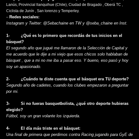
Lanús, Provincial llanquihue (Chile), Ciudad de Bragado , Oberá TC ,
Ciclista de Junín , San lorenzo y Temperley.
Redes sociales:
–
Instagram y Twitter: @Sebachaine en TW y @seba_chaine en Inst.
1-​ ​ ​ ​ ​ ​ ​ ​ ​ ​¿Qué es lo primero que recordás de tus inicios en el
básquet?
El segundo año que jugué me llamaron de la Selección de Capital y
me acuerdo que le dije a mi viejo que esos chicos solo hablaban de
básquet , que a mi no me iba a pasar eso. Y bueno, eso pasó y hoy
soy un apasionado.
2-​ ​ ​ ​ ​ ​ ​ ​ ​ ​¿Cuándo te diste cuenta que el básquet era TU deporte?
Segundo año de cadetes, cuando los clubes empezaron a preguntar
por mi.
3-​ ​ ​ ​ ​ ​ ​ ​ ​ ​Si no fueras basquetbolista, ¿qué otro deporte hubieras
elegido?
Fútbol, soy un gran volante los izquierda.
4-​ ​ ​ ​ ​ ​ ​ ​ ​ ​El día más triste en el básquet:
Una final de primera que perdimos contra Racing jugando para GyE de