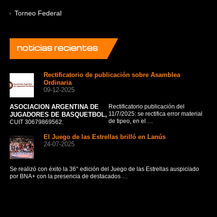
Torneo Federal
noticias
recientes
Rectificatorio de publicación sobre Asamblea
Ordinaria
09-12-2025
ASOCIACION ARGENTINA DE
Rectificatorio publicación del
La 
11/7/2025: se rectifica error material
JUGADORES DE BASQUETBOL,
fru
de tipeo, en el …
CUIT 30679869562.
El Juego de las Estrellas brilló en Lanús
24-07-2025
CO
AS
Se realizó con éxito la 36° edición del Juego de las Estrellas auspiciado
A
por BNA+ con la presencia de destacados …
J
BÁ