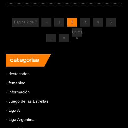
Página 2 de 7
«
1
2
3
4
5
Última
...
»
»
categorías
destacados
femenino
información
Juego de las Estrellas
Liga A
Liga Argentina